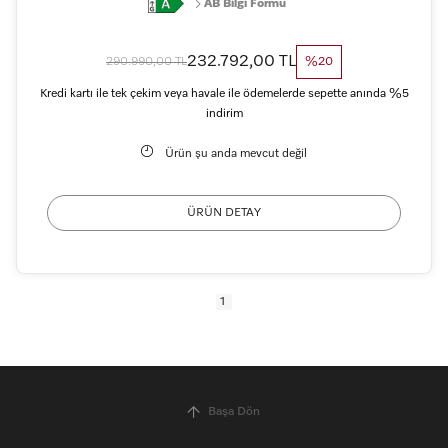
AB Bilgi Formu
232.792,00 TL
290.990,00 TL
%20
Kredi kartı ile tek çekim veya havale ile ödemelerde sepette anında %5
indirim
Ürün şu anda mevcut değil
ÜRÜN DETAY
1
Başa Dön