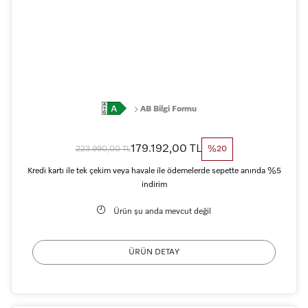
AB Bilgi Formu
179.192,00 TL
223.990,00 TL
%20
Kredi kartı ile tek çekim veya havale ile ödemelerde sepette anında %5
indirim
Ürün şu anda mevcut değil
ÜRÜN DETAY