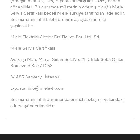
(örneğin mektup, faks, e-posta aracılığı ile) sözleşmeden
dönebilirler. Bu durumda müşterinin ödemiş olduğu Miele
Servis Sertifikası bedeli Miele Türkiye tarafından iade edilir.
Sözleşmenin iptal talebi bildirimi aşağıdaki adrese
yapılacaktır:
Miele Elektrikli Aletler Dış Tic. ve Paz. Ltd. Şti.
Miele Servis Sertifikası
Ayazağa Mah. Mimar Sinan Sok.No:21 D Blok Seba Office
Boulevard Kat:7 D.53
34485 Sarıyer / İstanbul
E-posta: info@miele-tr.com
Sözleşmenin iptali durumunda orijinal sözleşme yukarıdaki
adrese gönderilmelidir.