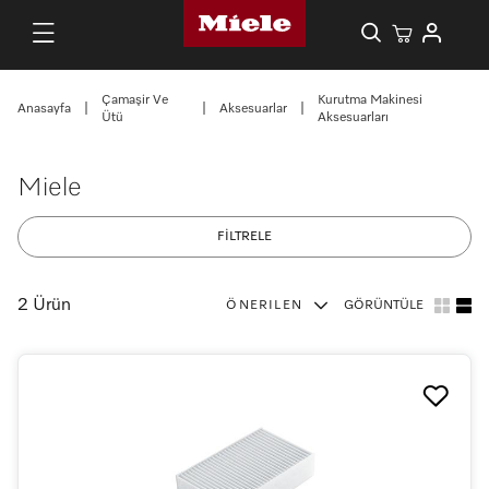
Çamaşir Ve
Kurutma Makinesi
Anasayfa
|
|
Aksesuarlar
|
Ütü
Aksesuarları
Miele
FİLTRELE
2 Ürün
ÖNERILEN
GÖRÜNTÜLE