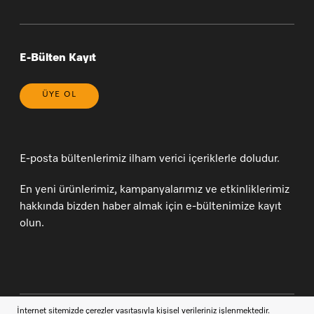
* 20 Yıl (yasal bilgilendirme)
Sipariş Takibi
Çerez Tercihlerinizi Yönetin
Yeni Üyelik
Genel Satış Koşulları ve Satış Sonrası Hizmetler
Üye Girişi
Üyelik Sözleşmesi
E-Bülten Kayıt
ÜYE OL
E-posta bültenlerimiz ilham verici içeriklerle doludur.
En yeni ürünlerimiz, kampanyalarımız ve etkinliklerimiz
hakkında bizden haber almak için e-bültenimize kayıt
olun.