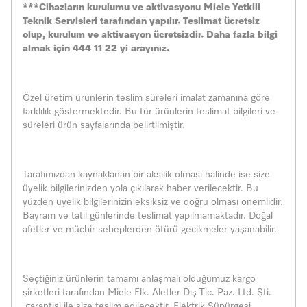
***Cihazların kurulumu ve aktivasyonu Miele Yetkili
Teknik Servisleri tarafından yapılır. Teslimat ücretsiz
olup, kurulum ve aktivasyon ücretsizdir. Daha fazla bilgi
almak için 444 11 22 yi arayınız.
Özel üretim ürünlerin teslim süreleri imalat zamanına göre
farklılık göstermektedir. Bu tür ürünlerin teslimat bilgileri ve
süreleri ürün sayfalarında belirtilmiştir.
Tarafımızdan kaynaklanan bir aksilik olması halinde ise size
üyelik bilgilerinizden yola çıkılarak haber verilecektir. Bu
yüzden üyelik bilgilerinizin eksiksiz ve doğru olması önemlidir.
Bayram ve tatil günlerinde teslimat yapılmamaktadır. Doğal
afetler ve mücbir sebeplerden ötürü gecikmeler yaşanabilir.
Seçtiğiniz ürünlerin tamamı anlaşmalı olduğumuz kargo
şirketleri tarafından Miele Elk. Aletler Dış Tic. Paz. Ltd. Şti.
garantisi ile size teslim edilecektir. Elektrik Süpürgesi,