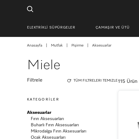
ELEKTRİKLİ SÜPÜRGELER
ÇAMAŞIR VE ÜTÜ
Anasayfa
|
Mutfak
|
Pişirme
|
Aksesuarlar
Miele
Filtrele
TÜM FILTRELERI TEMIZLE
115 Ürün
KATEGORİLER
Aksesuarlar
Fırın Aksesuarları
Buharlı Fırın Aksesuarları
Mikrodalga Fırın Aksesuarları
Ocak Aksesuarları