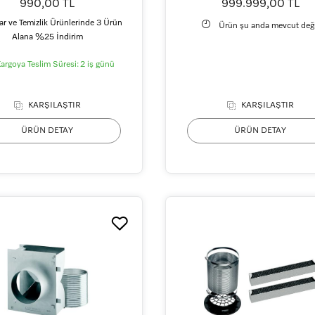
990,00 TL
999.999,00 TL
r ve Temizlik Ürünlerinde 3 Ürün
Ürün şu anda mevcut deği
Alana %25 İndirim
argoya Teslim Süresi:
2 iş günü
KARŞILAŞTIR
KARŞILAŞTIR
ÜRÜN DETAY
ÜRÜN DETAY