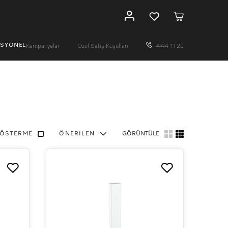
ESYONEL
Kampanyalar
Özel Satış Koşulları
444 11 22
GÖSTERME
ÖNERILEN
GÖRÜNTÜLE