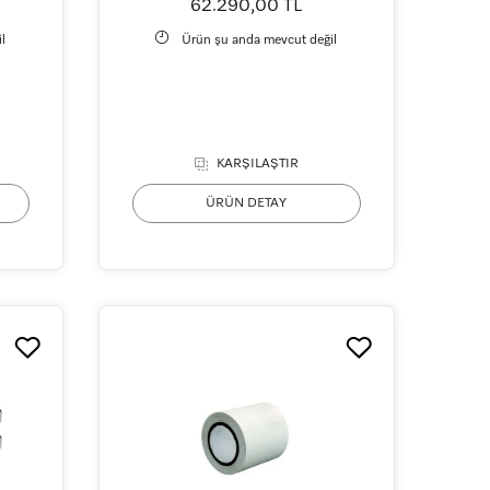
62.290,00 TL
l
Ürün şu anda mevcut değil
KARŞILAŞTIR
ÜRÜN DETAY