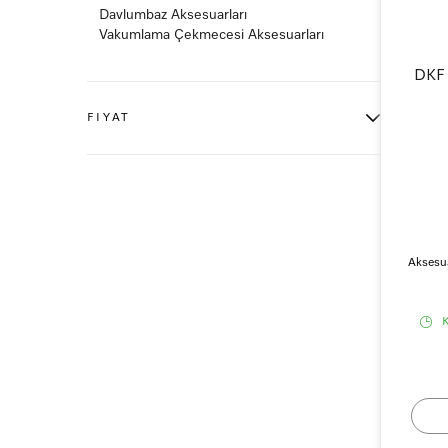
Davlumbaz Aksesuarları
Vakumlama Çekmecesi Aksesuarları
DKF 
FIYAT
0-1000 TL
3
1000-5000 TL
33
5000-10000 TL
28
10000-20000 TL
33
20000-30000 TL
8
30000-40000 TL
4
Aksesua
40000-50000 TL
3
60000-70000 TL
1
K