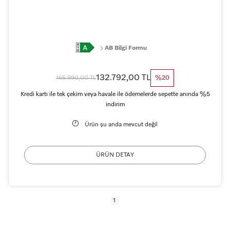
AB Bilgi Formu
132.792,00 TL
165.990,00 TL
%20
Kredi kartı ile tek çekim veya havale ile ödemelerde sepette anında %5
indirim
Ürün şu anda mevcut değil
ÜRÜN DETAY
1