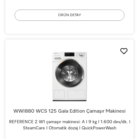
ÜRÜN DETAY
WWI880 WCS 125 Gala Edition Çamaşır Makinesi
REFERENCE 2 W1 çamaşır makinesi: A I 9 kg I 1.600 dev/dk. I
SteamCare I Otomatik dozaj I QuickPowerWash