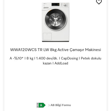
WWA120WCS TR LW 8kg Active Çamaşır Makinesi
A -%10* I 8 kg I 1.400 dev/dk. I CapDosing I Petek dokulu
kazan I AddLoad
AB Bilgi Formu