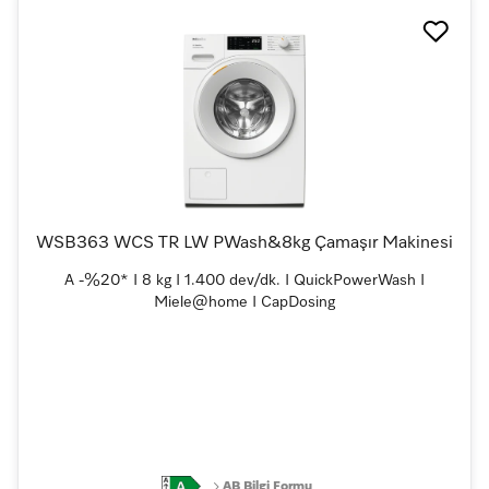
WSB363 WCS TR LW PWash&8kg Çamaşır Makinesi
A -%20* I 8 kg I 1.400 dev/dk. I QuickPowerWash I
Miele@home I CapDosing
AB Bilgi Formu