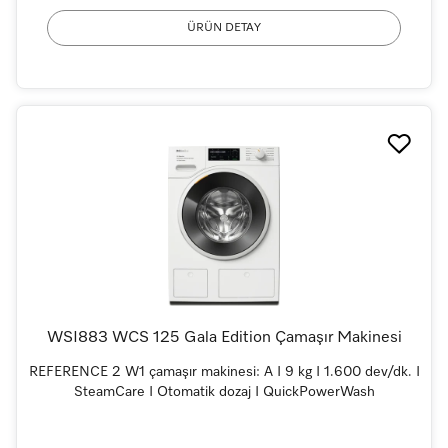
ÜRÜN DETAY
WSI883 WCS 125 Gala Edition Çamaşır Makinesi
REFERENCE 2 W1 çamaşır makinesi: A I 9 kg I 1.600 dev/dk. I
SteamCare I Otomatik dozaj I QuickPowerWash