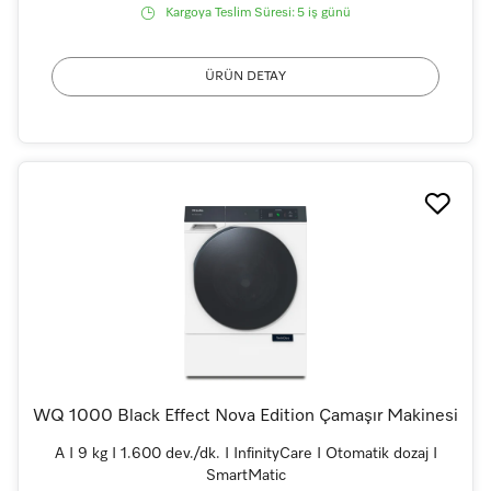
Kargoya Teslim Süresi:
5 iş günü
ÜRÜN DETAY
WQ 1000 Black Effect Nova Edition Çamaşır Makinesi
A I 9 kg I 1.600 dev./dk. I InfinityCare I Otomatik dozaj I
SmartMatic