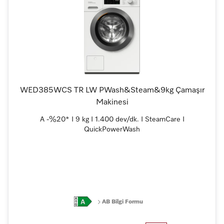
WED385WCS TR LW PWash&Steam&9kg Çamaşır
Makinesi
A -%20* I 9 kg I 1.400 dev/dk. I SteamCare I
QuickPowerWash
AB Bilgi Formu