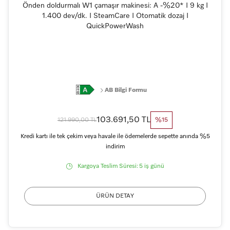
Önden doldurmalı W1 çamaşır makinesi: A -%20* I 9 kg I
1.400 dev/dk. I SteamCare I Otomatik dozaj I
QuickPowerWash
AB Bilgi Formu
103.691,50 TL
121.990,00 TL
%15
Kredi kartı ile tek çekim veya havale ile ödemelerde sepette anında %5
indirim
Kargoya Teslim Süresi:
5 iş günü
ÜRÜN DETAY