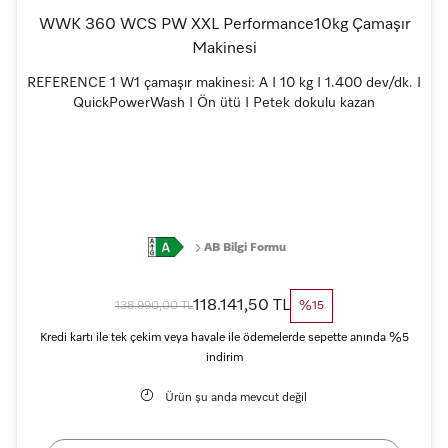
WWK 360 WCS PW XXL Performance10kg Çamaşır
Makinesi
REFERENCE 1 W1 çamaşır makinesi: A I 10 kg I 1.400 dev/dk. I
QuickPowerWash I Ön ütü I Petek dokulu kazan
AB Bilgi Formu
118.141,50 TL
138.990,00 TL
%15
Kredi kartı ile tek çekim veya havale ile ödemelerde sepette anında %5
indirim
Ürün şu anda mevcut değil