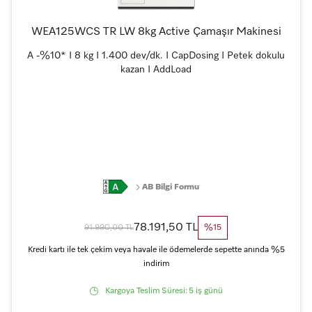
WEA125WCS TR LW 8kg Active Çamaşır Makinesi
A -%10* I 8 kg I 1.400 dev/dk. I CapDosing I Petek dokulu
kazan I AddLoad
AB Bilgi Formu
78.191,50 TL
91.990,00 TL
%15
Kredi kartı ile tek çekim veya havale ile ödemelerde sepette anında %5
indirim
Kargoya Teslim Süresi:
5 iş günü