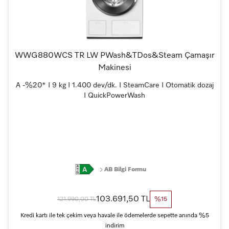
WWG880WCS TR LW PWash&TDos&Steam Çamaşır
Makinesi
A -%20* I 9 kg I 1.400 dev/dk. I SteamCare I Otomatik dozaj
I QuickPowerWash
AB Bilgi Formu
103.691,50 TL
121.990,00 TL
%15
Kredi kartı ile tek çekim veya havale ile ödemelerde sepette anında %5
indirim