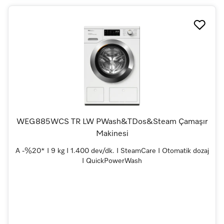
WEG885WCS TR LW PWash&TDos&Steam Çamaşır
Makinesi
A -%20* I 9 kg I 1.400 dev/dk. I SteamCare I Otomatik dozaj
I QuickPowerWash