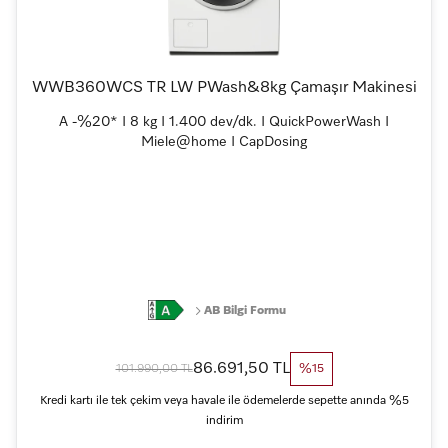
WWB360WCS TR LW PWash&8kg Çamaşır Makinesi
A -%20* I 8 kg I 1.400 dev/dk. I QuickPowerWash I
Miele@home I CapDosing
AB Bilgi Formu
86.691,50 TL
101.990,00 TL
%15
Kredi kartı ile tek çekim veya havale ile ödemelerde sepette anında %5
indirim