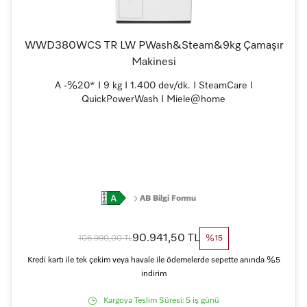
WWD380WCS TR LW PWash&Steam&9kg Çamaşır
Makinesi
A -%20* I 9 kg I 1.400 dev/dk. I SteamCare I
QuickPowerWash I Miele@home
AB Bilgi Formu
90.941,50 TL
106.990,00 TL
%15
Kredi kartı ile tek çekim veya havale ile ödemelerde sepette anında %5
indirim
Kargoya Teslim Süresi:
5 iş günü