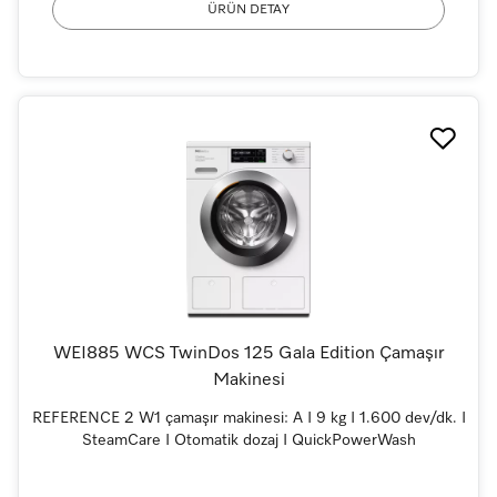
ÜRÜN DETAY
WEI885 WCS TwinDos 125 Gala Edition Çamaşır
Makinesi
REFERENCE 2 W1 çamaşır makinesi: A I 9 kg I 1.600 dev/dk. I
SteamCare I Otomatik dozaj I QuickPowerWash