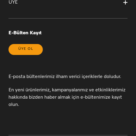
Garanti Sertifikası Sözleşme Esasları
ÜYE
Sepetim
Bilgi Toplumu Hizmetleri
* 20 Yıl (yasal bilgilendirme)
Sipariş Takibi
Çerez Tercihlerinizi Yönetin
Yeni Üyelik
Genel Satış Koşulları ve Satış Sonrası Hizmetler
Üye Girişi
Üyelik Sözleşmesi
E-Bülten Kayıt
ÜYE OL
E-posta bültenlerimiz ilham verici içeriklerle doludur.
En yeni ürünlerimiz, kampanyalarımız ve etkinliklerimiz
hakkında bizden haber almak için e-bültenimize kayıt
olun.