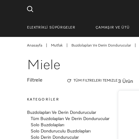
ELEKTRİKLİ SÜPÜRGELER
ÇAMAŞIR VE ÜTÜ
Anasayfa
|
Mutfak
|
Buzdolapları Ve Derin Dondurucular
|
Miele
Filtrele
TÜM FILTRELERI TEMIZLE
3 Ürün
KATEGORİLER
Buzdolapları Ve Derin Dondurucular
Tüm Buzdolapları Ve Derin Dondurucular
Solo Buzdolapları
Solo Donduruculu Buzdolapları
Solo Derin Dondurucular