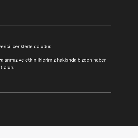
rici içeriklerle doludur.
alarımız ve etkinliklerimiz hakkında bizden haber
t olun.
Hoş geldiniz. İhtiyaçlarınıza