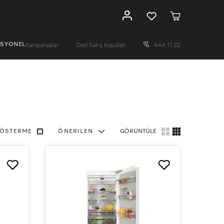
ESYONEL
Kampanyalar
Özel Satış Koşulları
444 11 22
GÖSTERME
ÖNERILEN
GÖRÜNTÜLE