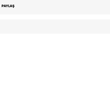
1090 TL
1090 TL
PAYLAŞ
218 TL
1090 TL