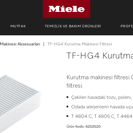
MUTFAK
TEMİZLİK VE BAKIM ÜRÜNLERİ
PROF
Makinesi Aksesuarları
TF-HG4 Kurutma Makinesi Filtresi
TF-HG4 Kurutma 
Kurutma makinesi filtresi
filtresi.
Çekilen havadaki tozu, poleni, 
Odada alerjenlerin havada uç
T 4804 C, T 4805 C, T 4464 
Ürün Kodu: 6202520