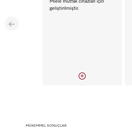
Miele mutfak cihazları için
geliştirilmiştir.
Mükemmel sonuçlar
Orijinal Miele aksesuarları
kullanarak Miele cihazlarınız
MÜKEMMEL SONUÇLAR
için kusursuz sonuçlar elde