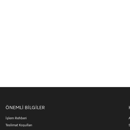
ÖNEMLİ BİLGİLER
İşlem Rehberi
Teslimat Koşulları