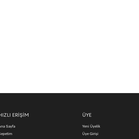
HIZLI ERİŞİM
ÜYE
Ana Sayfa
Yeni Üyelik
Sepetim
Üye Girişi