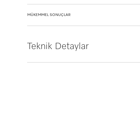
edebilirsiniz.
Mükemmel sonuçlar
MÜKEMMEL SONUÇLAR
Orijinal Miele aksesuarları kullanarak Miele cihazlar
Mükemmel Sonuçlar
Mükemmel yıkama ürünü ve çamaşır makinesi kom
Teknik Detaylar