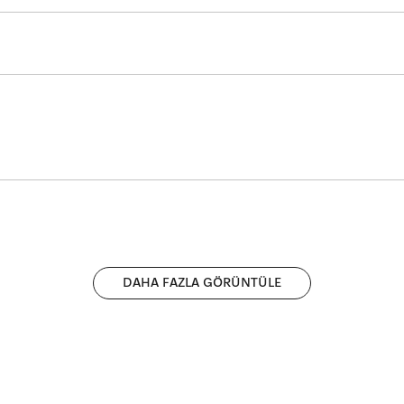
yıkamanın kolay yolu.
ınız için kusursuz sonuçlar elde edebilirsiniz.
binasyonu: Mükemmel yıkamanın kolay yolu.
DAHA FAZLA GÖRÜNTÜLE