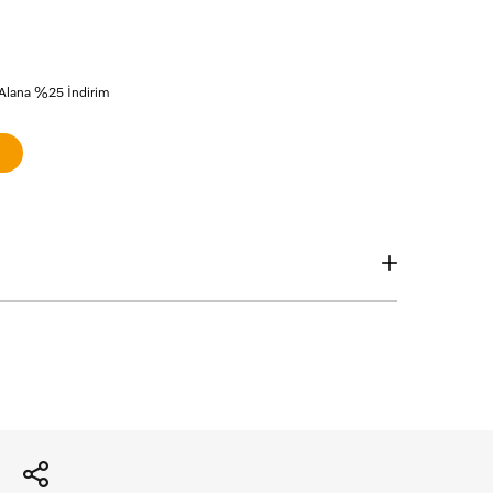
 Alana %25 İndirim
ın logosuna tıklayınız.
Aylık Tutar
Toplam Tutar