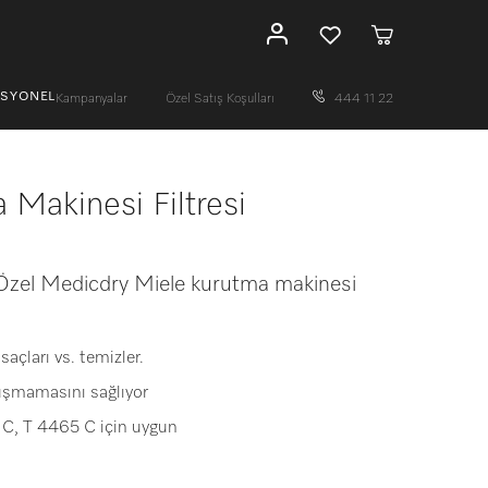
ESYONEL
Kampanyalar
Özel Satış Koşulları
444 11 22
Makinesi Filtresi
 Özel Medicdry Miele kurutma makinesi
saçları vs. temizler.
uşmamasını sağlıyor
C, T 4465 C için uygun