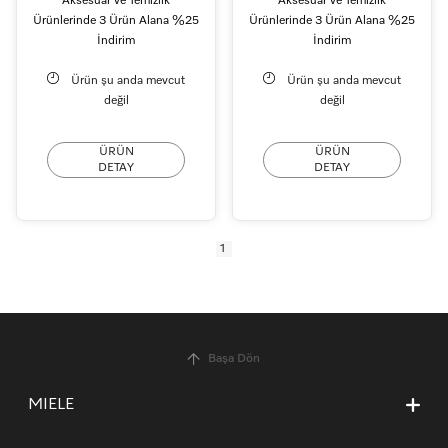
Aksesuar ve Temizlik
Aksesuar ve Temizlik
Ürünlerinde 3 Ürün Alana %25
Ürünlerinde 3 Ürün Alana %25
İndirim
İndirim
Ürün şu anda mevcut
Ürün şu anda mevcut
değil
değil
ÜRÜN
ÜRÜN
DETAY
DETAY
1
Başa Dön
MIELE
Hakkımızda