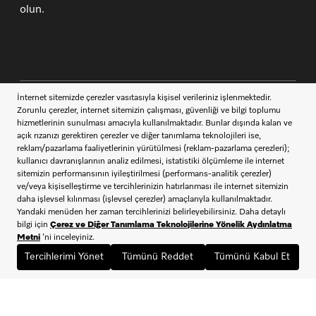
olun.
İletişim
444 11 22
Müşteri Hizmetleri
Miele takipçisi ol
SATIŞ SÖZLEŞMESİ