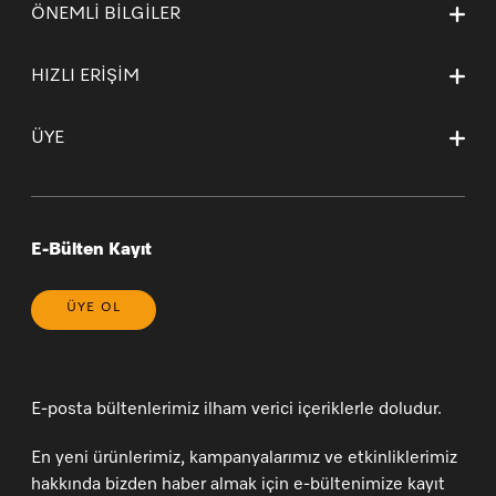
ÖNEMLİ BİLGİLER
Miele’yi tercih etmek için nedenler
İletişim
İşlem Rehberi
Kurumsal Sayfamız
HIZLI ERİŞİM
Teslimat Koşulları
Mağazalarımız ve Yetkili Teknik Servisler
Garanti ve İade Koşulları
Ana Sayfa
Kişisel Verilerin Korunması
Garanti Sertifikası Sözleşme Esasları
ÜYE
Sepetim
Bilgi Toplumu Hizmetleri
* 20 Yıl (yasal bilgilendirme)
Sipariş Takibi
Çerez Tercihlerinizi Yönetin
Yeni Üyelik
Genel Satış Koşulları ve Satış Sonrası Hizmetler
Üye Girişi
Üyelik Sözleşmesi
E-Bülten Kayıt
ÜYE OL
E-posta bültenlerimiz ilham verici içeriklerle doludur.
En yeni ürünlerimiz, kampanyalarımız ve etkinliklerimiz
hakkında bizden haber almak için e-bültenimize kayıt