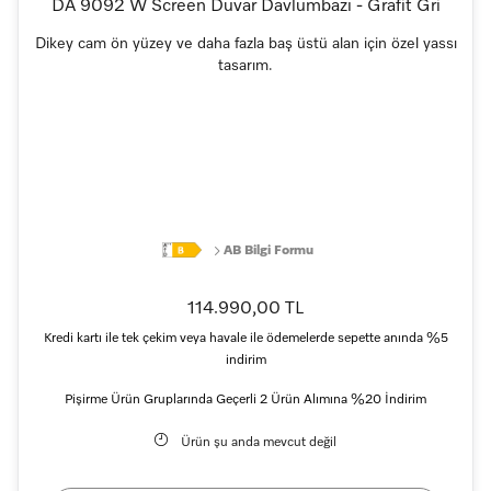
DA 9092 W Screen Duvar Davlumbazı - Grafit Gri
Dikey cam ön yüzey ve daha fazla baş üstü alan için özel yassı
tasarım.
AB Bilgi Formu
114.990,00 TL
Kredi kartı ile tek çekim veya havale ile ödemelerde sepette anında %5
indirim
Pişirme Ürün Gruplarında Geçerli 2 Ürün Alımına %20 İndirim
Ürün şu anda mevcut değil