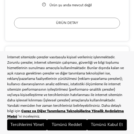
Ürün şu anda mevcut değil
ÜRÜN DETAY
DAS 2620 Düz Panelli Davlumbaz
Düz panelli davlumbaz konforlu kullanım için EasySwitch
kumandalı