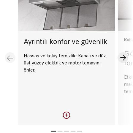
Kull
Ayrıntılı konfor ve güvenlik
Gö
Hassas ve kolay temizlik: Kapalı ve düz
fo
üst yüzey elektrik ve motor temasını
önler.
Etki
maki
temi