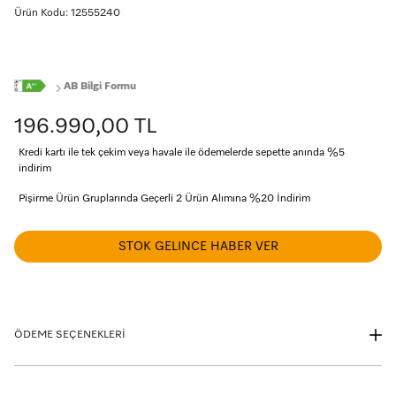
Ürün Kodu: 12555240
AB Bilgi Formu
196.990,00 TL
Kredi kartı ile tek çekim veya havale ile ödemelerde sepette anında %5
indirim
Pişirme Ürün Gruplarında Geçerli 2 Ürün Alımına %20 İndirim
STOK GELINCE HABER VER
ÖDEME SEÇENEKLERİ
Taksit seçeneklerini görmek istediğiniz kartın logosuna tıklayınız.