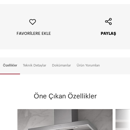
FAVORİLERE EKLE
PAYLAŞ
Vade Tanımı
Aylık Tutar
Toplam Tutar
Peşin
196990 TL
196990 TL
5
39398 TL
196990 TL
Özellikler
Teknik Detaylar
Dokümanlar
Ürün Yorumları
Öne Çıkan Özellikler