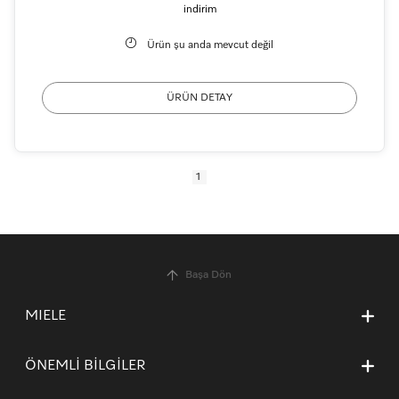
indirim
Ürün şu anda mevcut değil
ÜRÜN DETAY
1
Başa Dön
MIELE
Hakkımızda
ÖNEMLİ BİLGİLER
Miele’yi tercih etmek için nedenler
İletişim
İşlem Rehberi