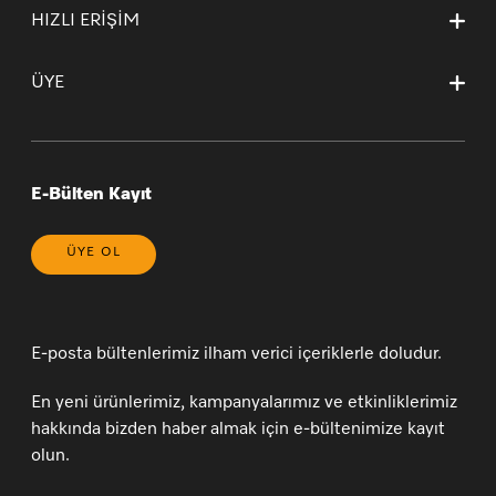
Kurumsal Sayfamız
HIZLI ERİŞİM
Teslimat Koşulları
Mağazalarımız ve Yetkili Teknik Servisler
Garanti ve İade Koşulları
Ana Sayfa
Kişisel Verilerin Korunması
Garanti Sertifikası Sözleşme Esasları
ÜYE
Sepetim
Bilgi Toplumu Hizmetleri
* 20 Yıl (yasal bilgilendirme)
Sipariş Takibi
Çerez Tercihlerinizi Yönetin
Yeni Üyelik
Genel Satış Koşulları ve Satış Sonrası Hizmetler
Üye Girişi
Üyelik Sözleşmesi
E-Bülten Kayıt
ÜYE OL
E-posta bültenlerimiz ilham verici içeriklerle doludur.
En yeni ürünlerimiz, kampanyalarımız ve etkinliklerimiz
hakkında bizden haber almak için e-bültenimize kayıt
olun.