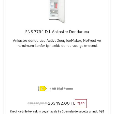
FNS 7794 D L Ankastre Dondurucu
Ankastre dondurucu ActiveDoor, IceMaker, NoFrost ve
maksimum konfor için sekiz dondurucu çekmecesi.
AB Bilgi Formu
263.192,00 TL
328.990,00 TL
%20
Kredi kartı ile tek çekim veya havale ile ödemelerde sepette anında %5