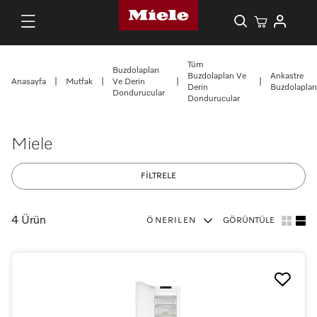
Tüm
Buzdolapları
Buzdolapları Ve
Ankastre
Anasayfa
|
Mutfak
|
Ve Derin
|
|
Derin
Buzdolapları
Dondurucular
Dondurucular
Miele
FİLTRELE
4 Ürün
ÖNERILEN
GÖRÜNTÜLE