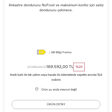
Ankastre dondurucu NoFrost ve maksimum konfor için sekiz
dondurucu çekmece.
AB Bilgi Formu
169.592,00 TL
211.990,00 TL
%20
Kredi kartı ile tek çekim veya havale ile ödemelerde sepette anında %5
indirim
Ürün şu anda mevcut değil
ÜRÜN DETAY