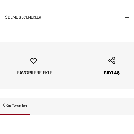
ÖDEME SEÇENEKLERİ
Taksit seçeneklerini görmek istediğiniz kartın logosuna tıklayınız.
FAVORİLERE EKLE
PAYLAŞ
Vade Tanımı
Aylık Tutar
Toplam Tutar
Peşin
21190 TL
21190 TL
5
4238 TL
21190 TL
Ürün Yorumları