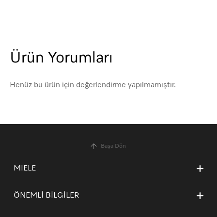
Ürün Yorumları
Henüz bu ürün için değerlendirme yapılmamıştır.
Başa Dön
MIELE
Hakkımızda
ÖNEMLİ BİLGİLER
Miele’yi tercih etmek için nedenler
İletişim
İşlem Rehberi