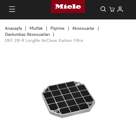
Anasayfa
Mutfak
Pişirme
Aksesuarlar
Davlumbaz Aksesuarları
DKF 28-R Longlife AirClean Karbon Filtre