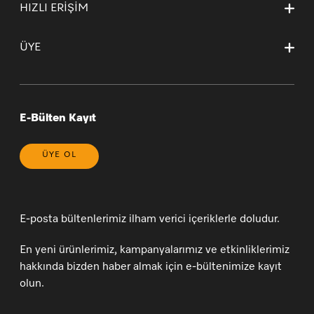
Kurumsal Sayfamız
HIZLI ERİŞİM
Teslimat Koşulları
Mağazalarımız ve Yetkili Teknik Servisler
Garanti ve İade Koşulları
Ana Sayfa
Kişisel Verilerin Korunması
Garanti Sertifikası Sözleşme Esasları
ÜYE
Sepetim
Bilgi Toplumu Hizmetleri
* 20 Yıl (yasal bilgilendirme)
Sipariş Takibi
Çerez Tercihlerinizi Yönetin
Yeni Üyelik
Genel Satış Koşulları ve Satış Sonrası Hizmetler
Üye Girişi
Üyelik Sözleşmesi
E-Bülten Kayıt
ÜYE OL
E-posta bültenlerimiz ilham verici içeriklerle doludur.
En yeni ürünlerimiz, kampanyalarımız ve etkinliklerimiz
hakkında bizden haber almak için e-bültenimize kayıt
olun.