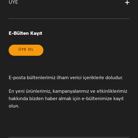
Garanti Sertifikası Sözleşme Esasları
ÜYE
Sepetim
Bilgi Toplumu Hizmetleri
* 20 Yıl (yasal bilgilendirme)
Sipariş Takibi
Çerez Tercihlerinizi Yönetin
Yeni Üyelik
Genel Satış Koşulları ve Satış Sonrası Hizmetler
Üye Girişi
Üyelik Sözleşmesi
E-Bülten Kayıt
ÜYE OL
E-posta bültenlerimiz ilham verici içeriklerle doludur.
En yeni ürünlerimiz, kampanyalarımız ve etkinliklerimiz
hakkında bizden haber almak için e-bültenimize kayıt
olun.