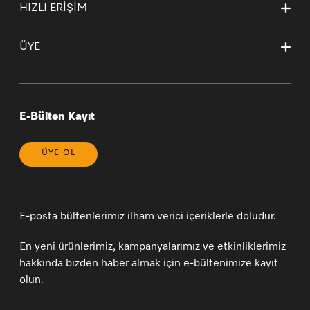
Kurumsal Sayfamız
HIZLI ERİŞİM
Teslimat Koşulları
Mağazalarımız ve Yetkili Teknik Servisler
Garanti ve İade Koşulları
Ana Sayfa
Kişisel Verilerin Korunması
Garanti Sertifikası Sözleşme Esasları
ÜYE
Sepetim
Bilgi Toplumu Hizmetleri
* 20 Yıl (yasal bilgilendirme)
Sipariş Takibi
Çerez Tercihlerinizi Yönetin
Yeni Üyelik
Genel Satış Koşulları ve Satış Sonrası Hizmetler
Üye Girişi
Üyelik Sözleşmesi
E-Bülten Kayıt
ÜYE OL
E-posta bültenlerimiz ilham verici içeriklerle doludur.
En yeni ürünlerimiz, kampanyalarımız ve etkinliklerimiz
hakkında bizden haber almak için e-bültenimize kayıt
olun.