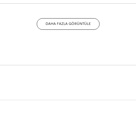
leri vardır. Güç ayarları oldukça kolay ve güvenli bir şekilde ya
DAHA FAZLA GÖRÜNTÜLE