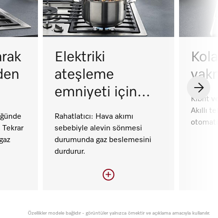
arak
Elektriki
Kol
den
ateşleme
yak
emniyeti için
Kibrit 
maks. güvenlik
Akıllı t
üğünde
Rahatlatıcı: Hava akımı
otomati
. Tekrar
sebebiyle alevin sönmesi
gaz
durumunda gaz beslemesini
durdurur.
k
Elektriki ateşleme
Kola
Özellikler modele bağlıdır - görüntüler yalnızca örnektir ve açıklama amacıyla kullanılır.