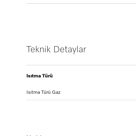
Her şey kontrol altında
Miele gazlı ocaklarında plastik veya metal açma düğme
Teknik Detaylar
Isıtma Türü
Isıtma Türü
Gaz