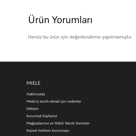
Ürün Yorumları
Pişirme alanı donanımı
Pişirme alanı sayısı
4
Henüz bu ürün için değerlendirme yapılmamıştır.
Ocak
MIELE
Hakkımızda
Pozisyon
Önde solda
Miele’yi tercih etmek için nedenler
İletişim
Tür
Güçlü brülör
Kurumsal Sayfamız
Mağazalarımız ve Yetkili Teknik Servisler
Min tencere boyutu
140
Kişisel Verilerin Korunması