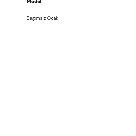
Model
Bağımsız Ocak
Tasarım
Cam seramik rengi
Siyah
Döküm tencere taşıyıcıı (mat siyah emaye)
Paslanmaz çelik için kazınmış Miele logosu