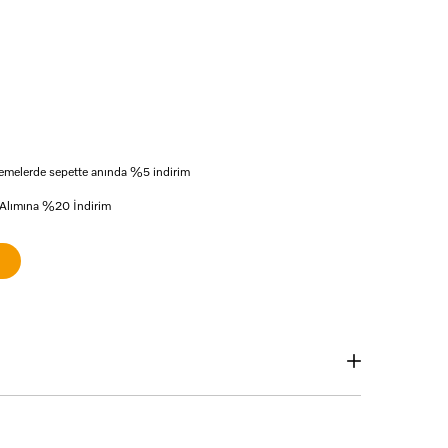
 ödemelerde sepette anında %5 indirim
 Alımına %20 İndirim
ın logosuna tıklayınız.