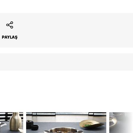
Aylık Tutar
Toplam Tutar
PAYLAŞ
119990 TL
119990 TL
23998 TL
119990 TL