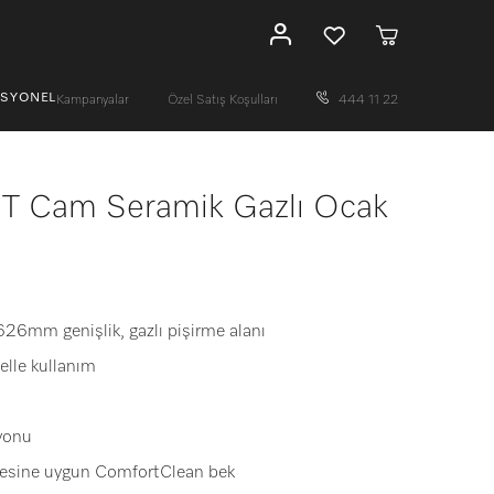
ESYONEL
Kampanyalar
Özel Satış Koşulları
444 11 22
 Cam Seramik Gazlı Ocak
626mm genişlik, gazlı pişirme alanı
elle kullanım
yonu
inesine uygun ComfortClean bek