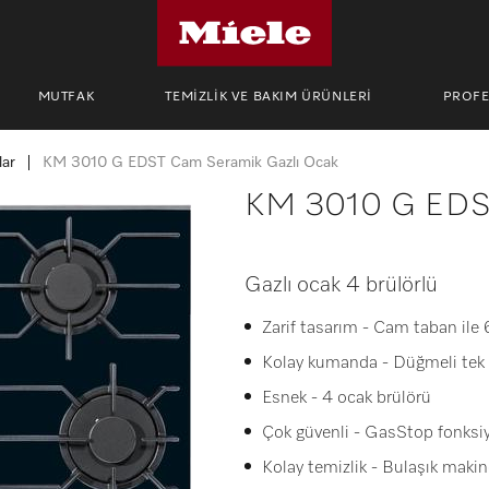
MUTFAK
TEMİZLİK VE BAKIM ÜRÜNLERİ
PROF
lar
KM 3010 G EDST Cam Seramik Gazlı Ocak
KM 3010 G EDST
Gazlı ocak 4 brülörlü
Zarif tasarım - Cam taban ile 
Kolay kumanda - Düğmeli tek 
Esnek - 4 ocak brülörü
Çok güvenli - GasStop fonksi
Kolay temizlik - Bulaşık mak