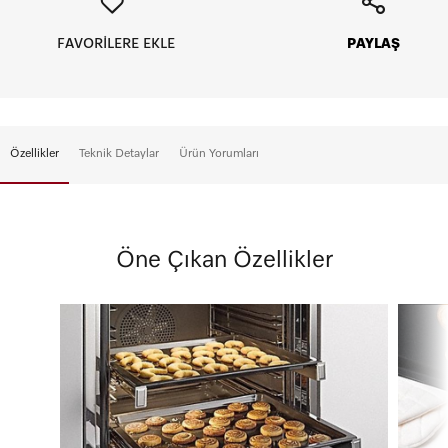
FAVORİLERE EKLE
PAYLAŞ
Vade Tanımı
Aylık Tutar
Toplam Tutar
Peşin
14990 TL
14990 TL
5
2998 TL
14990 TL
Özellikler
Teknik Detaylar
Ürün Yorumları
Öne Çıkan Özellikler