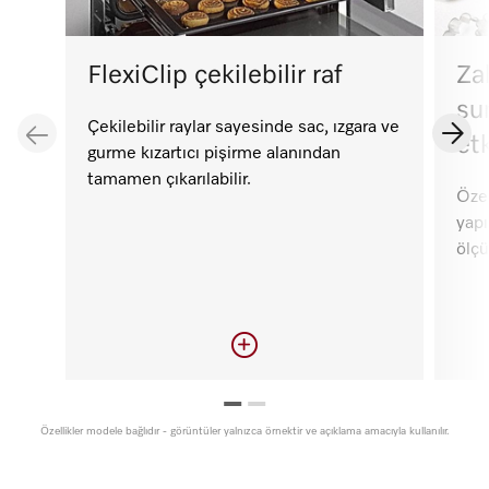
FlexiClip çekilebilir raf
Za
su
Çekilebilir raylar sayesinde sac, ızgara ve
etk
gurme kızartıcı pişirme alanından
tamamen çıkarılabilir.
Öze
yapı
ölçü
FlexiClip çekilebilir raf
Za
Özellikler modele bağlıdır - görüntüler yalnızca örnektir ve açıklama amacıyla kullanılır.
su
Çekilebilir raylar sayesinde pişirme
etk