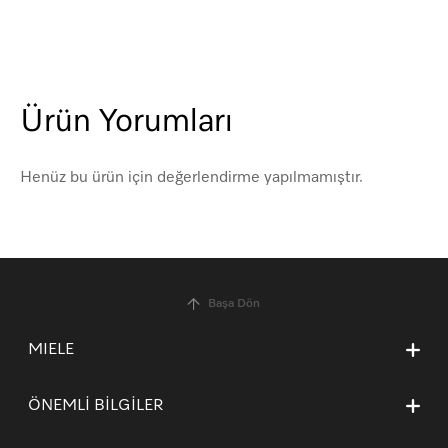
Ürün Yorumları
Henüz bu ürün için değerlendirme yapılmamıştır.
Başa Dön
MIELE
Hakkımızda
ÖNEMLİ BİLGİLER
Miele’yi tercih etmek için nedenler
İletişim
İşlem Rehberi