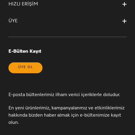
Kurumsal Sayfamız
HIZLI ERİŞİM
Teslimat Koşulları
Mağazalarımız ve Yetkili Teknik Servisler
Garanti ve İade Koşulları
Ana Sayfa
Kişisel Verilerin Korunması
Garanti Sertifikası Sözleşme Esasları
ÜYE
Sepetim
Bilgi Toplumu Hizmetleri
* 20 Yıl (yasal bilgilendirme)
Sipariş Takibi
Çerez Tercihlerinizi Yönetin
Yeni Üyelik
Genel Satış Koşulları ve Satış Sonrası Hizmetler
Üye Girişi
Üyelik Sözleşmesi
E-Bülten Kayıt
ÜYE OL
E-posta bültenlerimiz ilham verici içeriklerle doludur.
En yeni ürünlerimiz, kampanyalarımız ve etkinliklerimiz
hakkında bizden haber almak için e-bültenimize kayıt
olun.