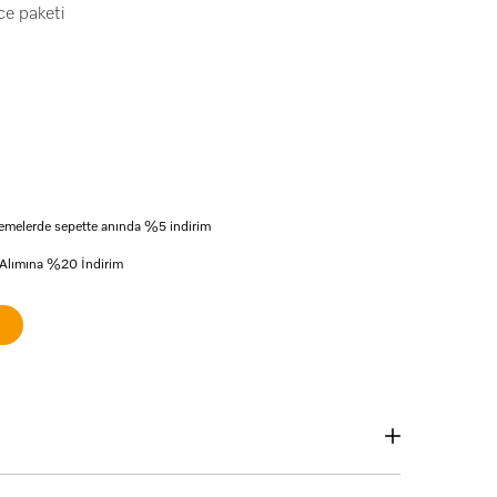
ce paketi
 ödemelerde sepette anında %5 indirim
 Alımına %20 İndirim
ın logosuna tıklayınız.