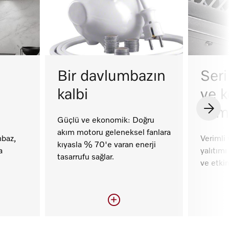
Bir davlumbazın
Seri
kalbi
ve k
kom
Güçlü ve ekonomik: Doğru
akım motoru geleneksel fanlara
mbaz,
Verimli 
kıyasla % 70'e varan enerji
a
yalıtımı
tasarrufu sağlar.
ve etkin