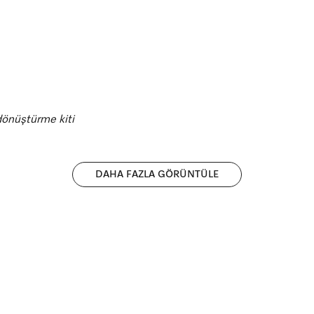
davlumbazı manuel o
da ayarlayabilirsiniz.
 dönüştürme kiti
DAHA FAZLA GÖRÜNTÜLE