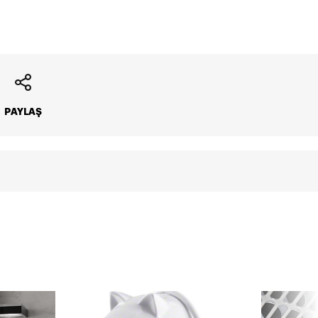
Aylık Tutar
Toplam Tutar
PAYLAŞ
307990 TL
307990 TL
61598 TL
307990 TL