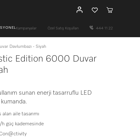
ESYONEL
Kampanyalar
Özel Satış Koşulları
444 11 22
var Davlumbazı - Siyah
tic Edition 6000 Duvar
ah
llanım sunan enerji tasarruflu LED
k kumanda.
 alan aile tasarımı
3/h güç kademesinde
 Con@ctivity