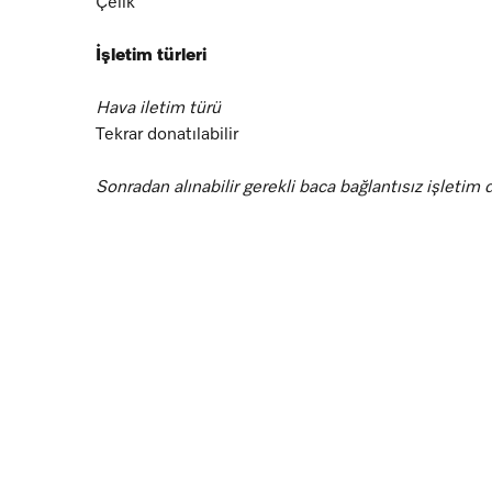
Çelik
İşletim türleri
Hava iletim türü
Tekrar donatılabilir
Sonradan alınabilir gerekli baca bağlantısız işletim
DUU 151
Kullanım konforu
Elektronik kumanda
Dokunmatik tuşlar