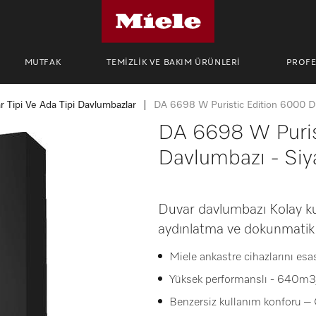
MUTFAK
TEMİZLİK VE BAKIM ÜRÜNLERİ
PROF
r Tipi Ve Ada Tipi Davlumbazlar
DA 6698 W Puristic Edition 6000 Du
DA 6698 W Puris
Davlumbazı - Siy
Duvar davlumbazı Kolay ku
aydınlatma ve dokunmati
Miele ankastre cihazlarını esas
Yüksek performanslı - 640m
Benzersiz kullanım konforu –