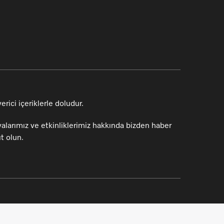
rici içeriklerle doludur.
alarımız ve etkinliklerimiz hakkında bizden haber
t olun.
Hoş geldiniz. İhtiyaçlarınıza