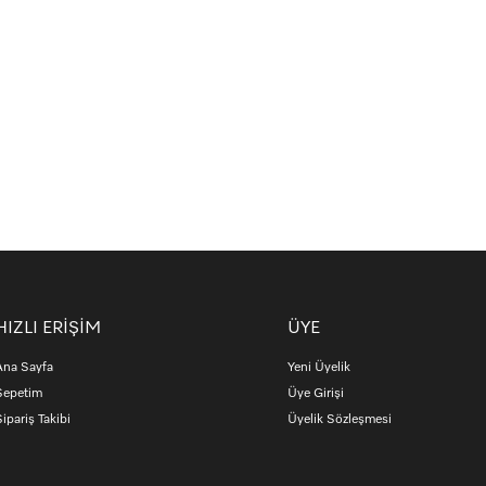
HIZLI ERİŞİM
ÜYE
Ana Sayfa
Yeni Üyelik
Sepetim
Üye Girişi
ipariş Takibi
Üyelik Sözleşmesi