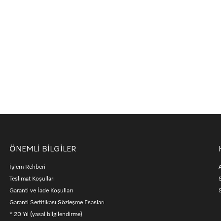
ÖNEMLİ BİLGİLER
İşlem Rehberi
Teslimat Koşulları
Garanti ve İade Koşulları
S
Garanti Sertifikası Sözleşme Esasları
* 20 Yıl (yasal bilgilendirme)