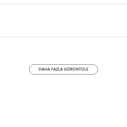
asyonu
ik kahve makineniz için kusursuz sonuçlar elde edebilirsiniz.
DAHA FAZLA GÖRÜNTÜLE