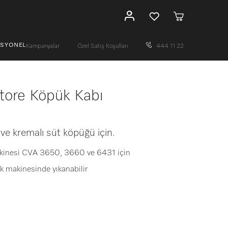
ESYONEL
Kampanyalar
Özel Satış Koşulları
444 11 22
ore Köpük Kabı
e kremalı süt köpüğü için.
kinesi CVA 3650, 3660 ve 6431 için
şık makinesinde yıkanabilir