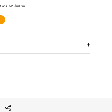
 Alana %25 İndirim
ın logosuna tıklayınız.
Aylık Tutar
Toplam Tutar
7190 TL
7190 TL
1438 TL
7190 TL