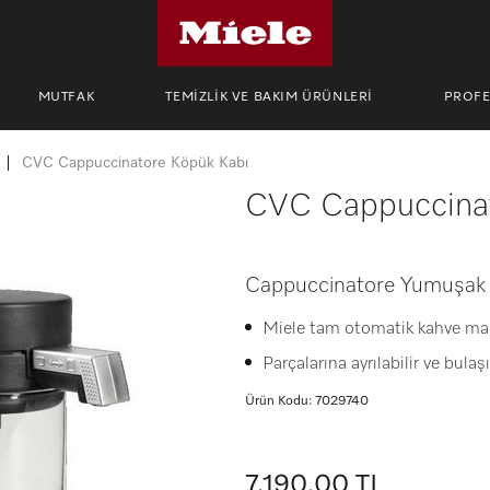
MUTFAK
TEMİZLİK VE BAKIM ÜRÜNLERİ
PROF
CVC Cappuccinatore Köpük Kabı
CVC Cappuccinat
Cappuccinatore Yumuşak v
Miele tam otomatik kahve ma
Parçalarına ayrılabilir ve bula
Ürün Kodu: 7029740
7.190,00 TL