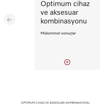
Optimum cihaz
ve aksesuar
kombinasyonu
Mükemmel sonuçlar
Optimum cihaz ve
aksesuar
kombinasyonu
OPTIMUM CIHAZ VE AKSESUAR KOMBINASYONU
Orijinal Miele aksesuarları