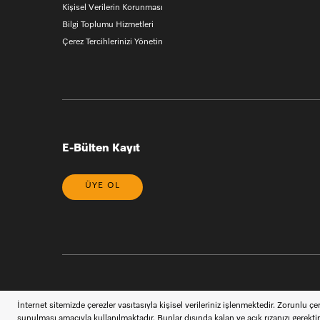
Kişisel Verilerin Korunması
Bilgi Toplumu Hizmetleri
Çerez Tercihlerinizi Yönetin
E-Bülten Kayıt
ÜYE OL
Müşteri Hizmetleri
İletişim
444 11 22
Miele takipçis