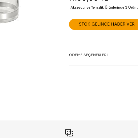
Aksesuar ve Temizlik Ürünlerinde 3 Ürün
STOK GELINCE HABER VER
ÖDEME SEÇENEKLERİ
Taksit seçeneklerini görmek istediğiniz kart
Vade Tanımı
Peşin
5