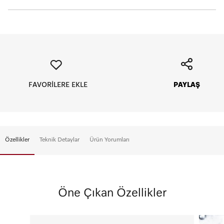
Taksit seçeneklerini görmek istediğiniz kartın logosuna tıklayınız.
FAVORİLERE EKLE
PAYLAŞ
Vade Tanımı
Aylık Tutar
Toplam Tutar
Peşin
990 TL
990 TL
5
198 TL
990 TL
Özellikler
Teknik Detaylar
Ürün Yorumları
Öne Çıkan Özellikler