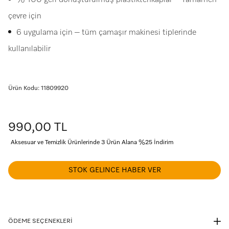
% 100 geri dönüştürülmüş plastiktenkaplar – Tamamen
çevre için
6 uygulama için – tüm çamaşır makinesi tiplerinde
kullanılabilir
Ürün Kodu: 11809920
990,00 TL
Aksesuar ve Temizlik Ürünlerinde 3 Ürün Alana %25 İndirim
STOK GELINCE HABER VER
ÖDEME SEÇENEKLERİ