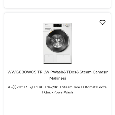
WWG880WCS TR LW PWash&TDos&Steam Çamaşır
Makinesi
A -%20* I 9 kg I 1.400 dev/dk. I SteamCare I Otomatik dozaj
I QuickPowerWash