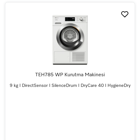
TEH785 WP Kurutma Makinesi
9 kg I DirectSensor I SilenceDrum I DryCare 40 I HygieneDry