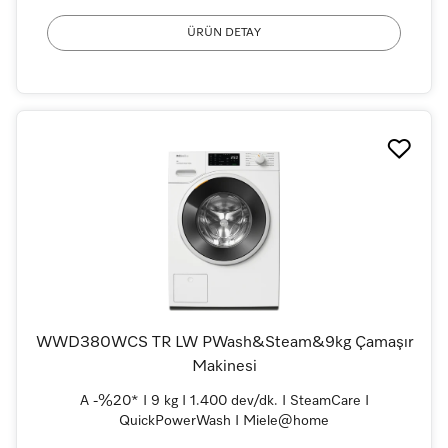
ÜRÜN DETAY
WWD380WCS TR LW PWash&Steam&9kg Çamaşır
Makinesi
A -%20* I 9 kg I 1.400 dev/dk. I SteamCare I
QuickPowerWash I Miele@home