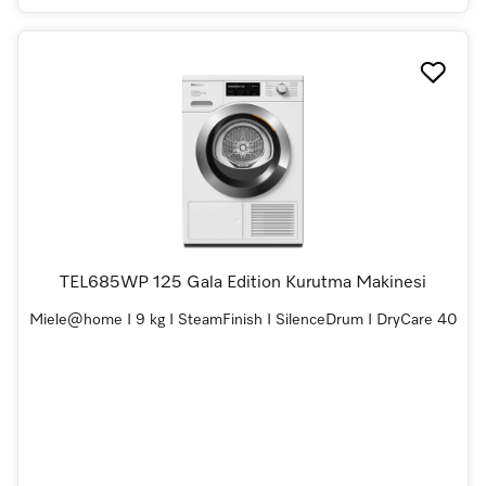
TEL685WP 125 Gala Edition Kurutma Makinesi
Miele@home I 9 kg I SteamFinish I SilenceDrum I DryCare 40