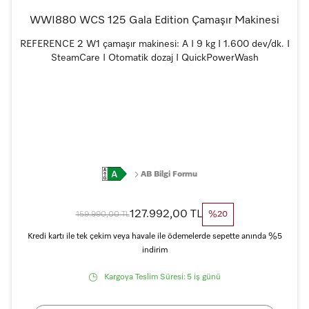
WWI880 WCS 125 Gala Edition Çamaşır Makinesi
REFERENCE 2 W1 çamaşır makinesi: A I 9 kg I 1.600 dev/dk. I
SteamCare I Otomatik dozaj I QuickPowerWash
AB Bilgi Formu
127.992,00 TL
159.990,00 TL
%20
Kredi kartı ile tek çekim veya havale ile ödemelerde sepette anında %5
indirim
Kargoya Teslim Süresi:
5 iş günü