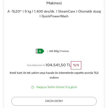
Makinesi
A -%20* I 9 kg I 1.400 dev/dk. I SteamCare I Otomatik dozaj
I QuickPowerWash
AB Bilgi Formu
104.541,50 TL
122.990,00 TL
%15
Kredi kartı ile tek çekim veya havale ile ödemelerde sepette anında %5
indirim
Kargoya Teslim Süresi:
5 iş günü
ÜRÜN DETAY