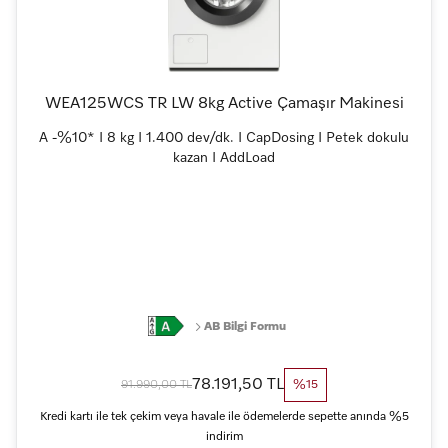
WEA125WCS TR LW 8kg Active Çamaşır Makinesi
A -%10* I 8 kg I 1.400 dev/dk. I CapDosing I Petek dokulu
kazan I AddLoad
AB Bilgi Formu
78.191,50 TL
91.990,00 TL
%15
Kredi kartı ile tek çekim veya havale ile ödemelerde sepette anında %5
indirim