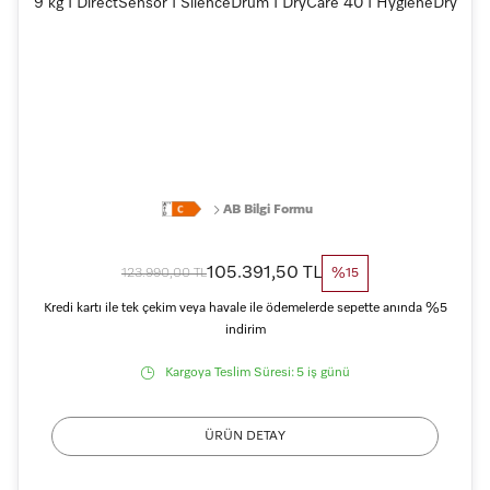
9 kg I DirectSensor I SilenceDrum I DryCare 40 I HygieneDry
AB Bilgi Formu
105.391,50 TL
123.990,00 TL
%15
Kredi kartı ile tek çekim veya havale ile ödemelerde sepette anında %5
indirim
Kargoya Teslim Süresi:
5 iş günü
ÜRÜN DETAY