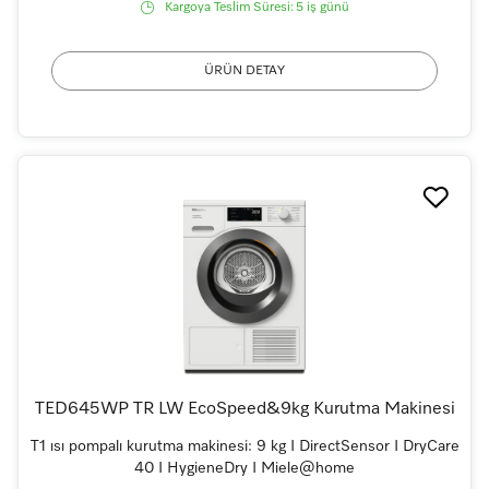
Kargoya Teslim Süresi:
5 iş günü
ÜRÜN DETAY
TED645WP TR LW EcoSpeed&9kg Kurutma Makinesi
T1 ısı pompalı kurutma makinesi: 9 kg I DirectSensor I DryCare
40 I HygieneDry I Miele@home