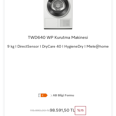
TWD640 WP Kurutma Makinesi
9 kg I DirectSensor I DryCare 40 I HygieneDry I Miele@home
AB Bilgi Formu
98.591,50 TL
115.990,00 TL
%15