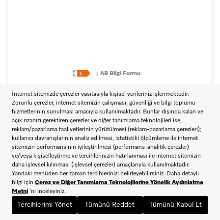
AB Bilgi Formu
98.591,50 TL
115.990,00 TL
%15
Kredi kartı ile tek çekim veya havale ile ödemelerde sepette anında %5
indirim
Kargoya Teslim Süresi:
5 iş günü
ÜRÜN DETAY