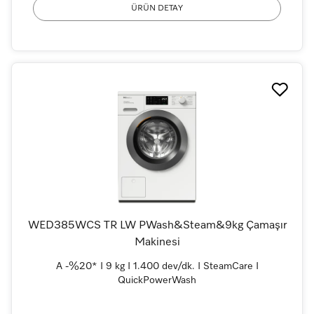
ÜRÜN DETAY
WED385WCS TR LW PWash&Steam&9kg Çamaşır
Makinesi
A -%20* I 9 kg I 1.400 dev/dk. I SteamCare I
QuickPowerWash