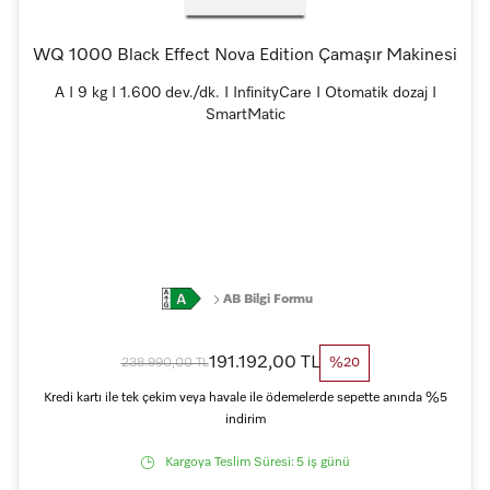
WQ 1000 Black Effect Nova Edition Çamaşır Makinesi
A I 9 kg I 1.600 dev./dk. I InfinityCare I Otomatik dozaj I
SmartMatic
AB Bilgi Formu
191.192,00 TL
238.990,00 TL
%20
Kredi kartı ile tek çekim veya havale ile ödemelerde sepette anında %5
indirim
Kargoya Teslim Süresi:
5 iş günü