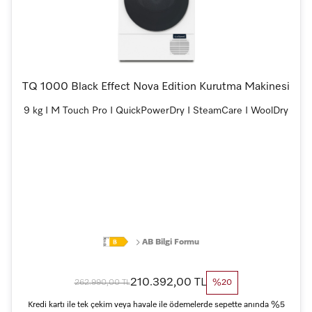
TQ 1000 Black Effect Nova Edition Kurutma Makinesi
9 kg I M Touch Pro I QuickPowerDry I SteamCare I WoolDry
AB Bilgi Formu
210.392,00 TL
262.990,00 TL
%20
Kredi kartı ile tek çekim veya havale ile ödemelerde sepette anında %5