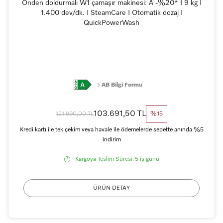
Önden doldurmalı W1 çamaşır makinesi: A -%20* I 9 kg I
1.400 dev/dk. I SteamCare I Otomatik dozaj I
QuickPowerWash
AB Bilgi Formu
103.691,50 TL
121.990,00 TL
%15
Kredi kartı ile tek çekim veya havale ile ödemelerde sepette anında %5
indirim
Kargoya Teslim Süresi:
5 iş günü
ÜRÜN DETAY