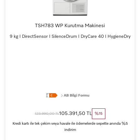
TSH783 WP Kurutma Makinesi
9 kg I DirectSensor I SilenceDrum I DryCare 40 I HygieneDry
AB Bilgi Formu
105.391,50 TL
123.990,00 TL
%15
Kredi kartı ile tek çekim veya havale ile ödemelerde sepette anında %5
indirim