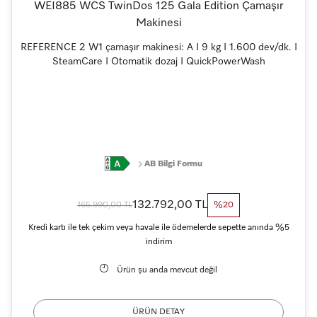
WEI885 WCS TwinDos 125 Gala Edition Çamaşır
Makinesi
REFERENCE 2 W1 çamaşır makinesi: A I 9 kg I 1.600 dev/dk. I
SteamCare I Otomatik dozaj I QuickPowerWash
AB Bilgi Formu
132.792,00 TL
165.990,00 TL
%20
Kredi kartı ile tek çekim veya havale ile ödemelerde sepette anında %5
indirim
Ürün şu anda mevcut değil
ÜRÜN DETAY