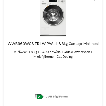
WWB360WCS TR LW PWash&8kg Çamaşır Makinesi
A -%20* I 8 kg I 1.400 dev/dk. I QuickPowerWash I
Miele@home I CapDosing
AB Bilgi Formu