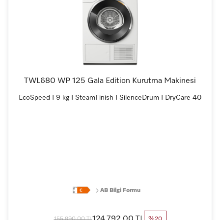
TWL680 WP 125 Gala Edition Kurutma Makinesi
EcoSpeed I 9 kg I SteamFinish I SilenceDrum I DryCare 40
AB Bilgi Formu
124.792,00 TL
155.990,00 TL
%20