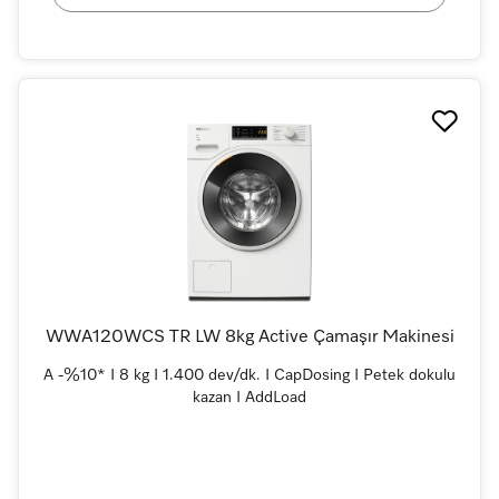
WWA120WCS TR LW 8kg Active Çamaşır Makinesi
A -%10* I 8 kg I 1.400 dev/dk. I CapDosing I Petek dokulu
kazan I AddLoad